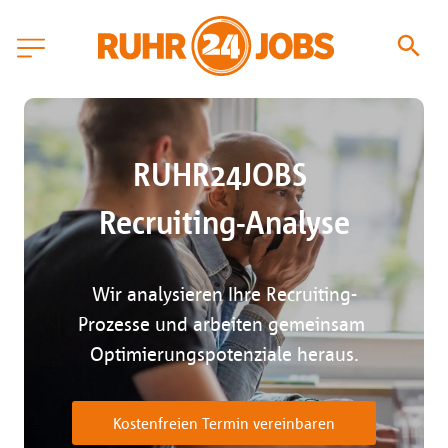
RUHR24JOBS 
Recruiting-Analyse
Wir analysieren Ihre Recruiting-
Prozesse und arbeiten gemeinsam 
Optimierungspotenziale heraus.
Kostenfreien Termin vereinbaren