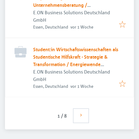
Unternehmensberatung /
Energiemanagementsysteme (w/m/d)
E.ON Business Solutions Deutschland
GmbH
Veröffentlicht
:
Essen, Deutschland
vor 1 Woche
Student:in Wirtschaftswissenschaften als
Studentische Hilfskraft - Strategie &
Transformation / Energiewende
(w/m/d)
E.ON Business Solutions Deutschland
GmbH
Veröffentlicht
:
Essen, Deutschland
vor 1 Woche
1
/
8