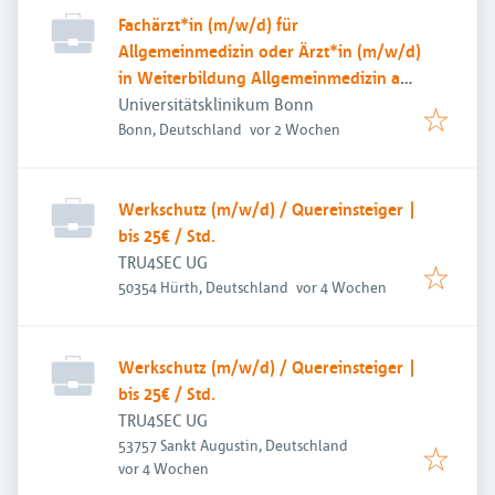
Fachärzt*in (m/w/d) für
Allgemeinmedizin oder Ärzt*in (m/w/d)
in Weiterbildung Allgemeinmedizin ab
3. WB-Jahr für innovative Lehre und
Universitätsklinikum Bonn
Veröffentlicht
:
Lehrforschung
Bonn, Deutschland
vor 2 Wochen
Werkschutz (m/w/d) / Quereinsteiger |
bis 25€ / Std.
TRU4SEC UG
Veröffentlicht
:
50354 Hürth, Deutschland
vor 4 Wochen
Werkschutz (m/w/d) / Quereinsteiger |
bis 25€ / Std.
TRU4SEC UG
53757 Sankt Augustin, Deutschland
Veröffentlicht
:
vor 4 Wochen