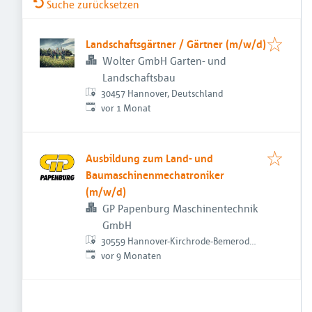
Suche zurücksetzen
Landschaftsgärtner / Gärtner (m/w/d)
Wolter GmbH Garten- und
Landschaftsbau
30457 Hannover, Deutschland
Veröffentlicht
:
vor 1 Monat
Ausbildung zum Land- und
Baumaschinenmechatroniker
(m/w/d)
GP Papenburg Maschinentechnik
GmbH
30559 Hannover-Kirchrode-Bemerode-
Veröffentlicht
:
Wülferode, Deutschland
vor 9 Monaten