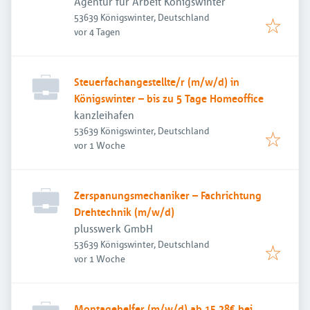
Agentur für Arbeit Königswinter
53639 Königswinter, Deutschland
Veröffentlicht
:
vor 4 Tagen
Steuerfachangestellte/r (m/w/d) in
Königswinter – bis zu 5 Tage Homeoffice
kanzleihafen
53639 Königswinter, Deutschland
Veröffentlicht
:
vor 1 Woche
Zerspanungsmechaniker – Fachrichtung
Drehtechnik (m/w/d)
plusswerk GmbH
53639 Königswinter, Deutschland
Veröffentlicht
:
vor 1 Woche
Montagehelfer (m/w/d) ab 15,28€ bei