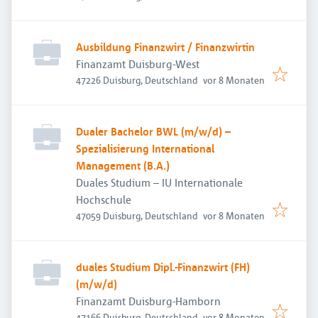
Ausbildung Finanzwirt / Finanzwirtin
Finanzamt Duisburg-West
Veröffentlicht
:
47226 Duisburg, Deutschland
vor 8 Monaten
Dualer Bachelor BWL (m/w/d) –
Spezialisierung International
Management (B.A.)
Duales Studium – IU Internationale
Hochschule
Veröffentlicht
:
47059 Duisburg, Deutschland
vor 8 Monaten
duales Studium Dipl.-Finanzwirt (FH)
(m/w/d)
Finanzamt Duisburg-Hamborn
Veröffentlicht
:
47166 Duisburg, Deutschland
vor 8 Monaten