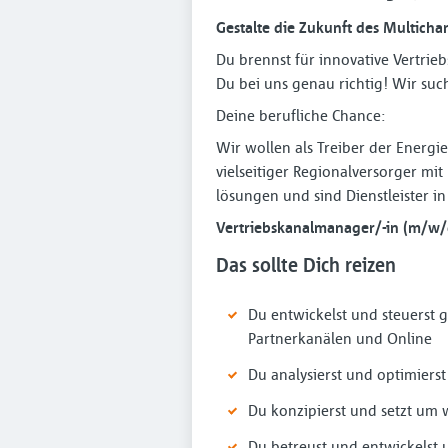
Gestalte die Zukunft des Multichan
Du brennst für innovative Vertr
Du bei uns genau richtig! Wir such
Deine berufliche Chance:
Wir wollen als Treiber der Energi
vielseitiger Regional­versorger m
lösungen und sind Dienst­leister i
Vertriebs­kanal­manager/-in (m/w/
Das sollte Dich reizen
Du entwickelst und steuerst g
Partnerkanälen und Online
Du analysierst und optimiers
Du konzipierst und setzt u
Du betreust und entwickelst 