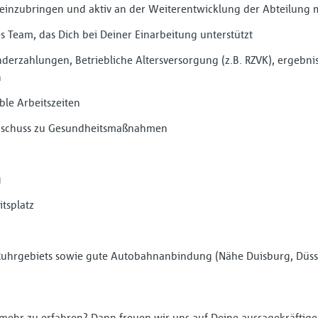
 einzubringen und aktiv an der Weiterentwicklung der Abteilung 
es Team, das Dich bei Deiner Einarbeitung unterstützt
nderzahlungen, Betriebliche Altersversorgung (z.B. RZVK), ergebni
n
ble Arbeitszeiten
Zuschuss zu Gesundheitsmaßnahmen
g
tsplatz
Ruhrgebiets sowie gute Autobahnanbindung (Nähe Duisburg, Düss
, mehr zu erfahren? Dann freuen wir uns auf Deine aussage­kräfti