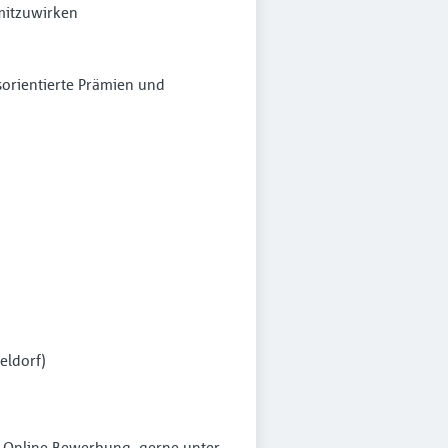
mitzuwirken
sorientierte Prämien und
eldorf)
ge Online-Bewerbung, gerne unter