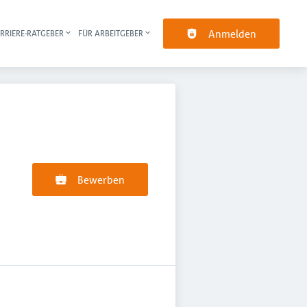
Anmelden
RRIERE-RATGEBER
FÜR ARBEITGEBER
pt-Navigation
Bewerben