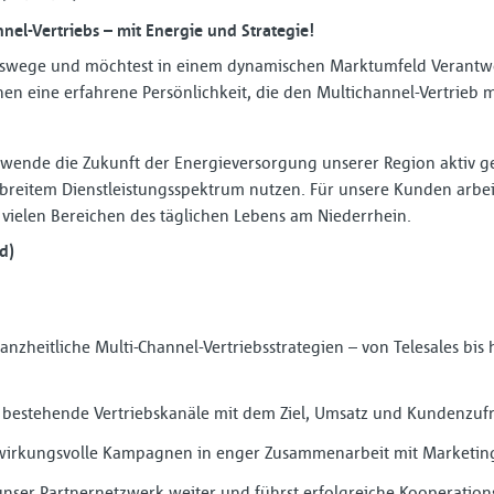
nel-Vertriebs – mit Energie und Strategie!
iebswege und möchtest in einem dynamischen Markt­umfeld Veran
en eine erfahrene Persön­lichkeit, die den Multichannel-Vertrieb mi
ewende die Zukunft der Energie­versorgung unserer Region aktiv g
it breitem Dienst­leistungs­spektrum nutzen. Für unsere Kunden arb
n vielen Bereichen des täglichen Lebens am Niederrhein.
d)
anzheitliche Multi-Channel-Vertriebsstrategien – von Telesales bis 
t bestehende Vertriebskanäle mit dem Ziel, Umsatz und Kundenzufr
m wirkungsvolle Kampagnen in enger Zusammenarbeit mit Market
unser Partnernetzwerk weiter und führst erfolgreiche Kooperati