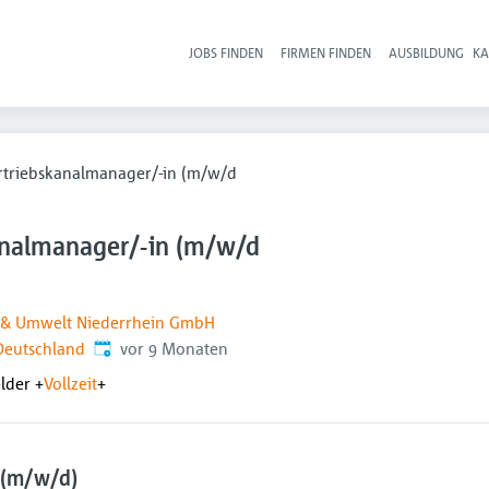
JOBS FINDEN
FIRMEN FINDEN
AUSBILDUNG
KA
Hau
rtriebskanalmanager/-in (m/w/d
analmanager/-in (m/w/d
 & Umwelt Niederrhein GmbH
Veröffentlicht
:
Deutschland
vor 9 Monaten
elder
+
Vollzeit
+
n (m/w/d)