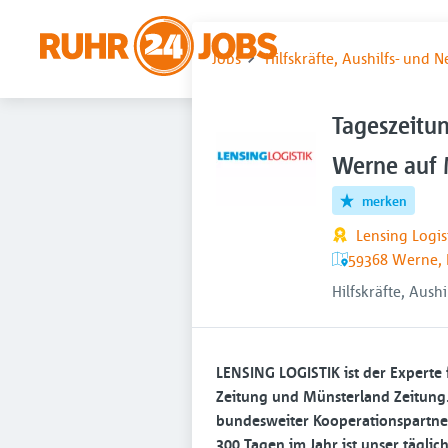
Jobs
Hilfskräfte, Aushilfs- und 
Tageszeitun
Werne auf M
merken
Lensing Logi
59368 Werne, 
Hilfskräfte, Aush
LENSING LOGISTIK ist der Experte 
Zeitung und Münsterland Zeitung. 
bundesweiter Kooperationspartner 
300 Tagen im Jahr ist unser täglich