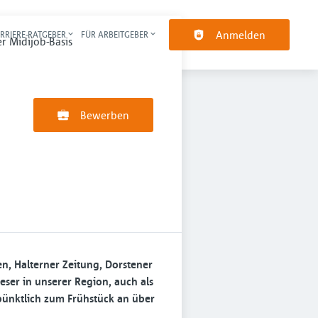
Anmelden
RRIERE-RATGEBER
FÜR ARBEITGEBER
pt-Navigation
r Midijob-Basis
Bewerben
en, Halterner Zeitung, Dorstener
ser in unserer Region, auch als
 pünktlich zum Frühstück an über