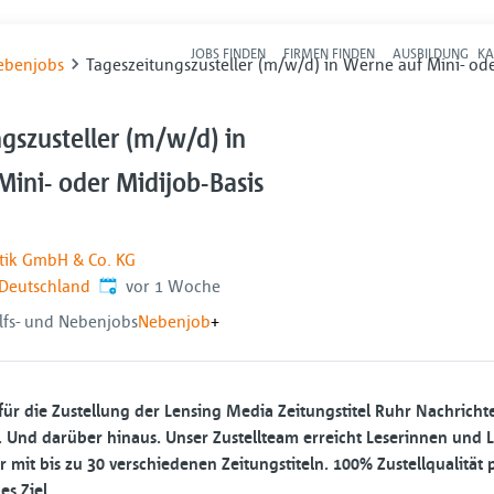
JOBS FINDEN
FIRMEN FINDEN
AUSBILDUNG
KA
Hau
Nebenjobs
Tageszeitungszusteller (m/w/d) in Werne auf Mini- ode
gszusteller (m/w/d) in
ini- oder Midijob-Basis
stik GmbH & Co. KG
Veröffentlicht
:
Deutschland
vor 1 Woche
ilfs- und Nebenjobs
Nebenjob
+
für die Zustellung der Lensing Media Zeitungstitel Ruhr Nachricht
Und darüber hinaus. Unser Zustellteam erreicht Leserinnen und Le
mit bis zu 30 verschiedenen Zeitungstiteln. 100% Zustellqualität
es Ziel.