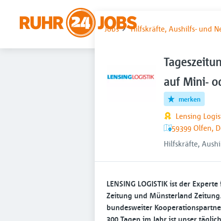
Jobs
Hilfskräfte, Aushilfs- und 
Tageszeitun
auf Mini- o
merken
Lensing Logi
59399 Olfen, 
Hilfskräfte, Aush
LENSING LOGISTIK ist der Experte 
Zeitung und Münsterland Zeitung. 
bundesweiter Kooperationspartner 
300 Tagen im Jahr ist unser täglich