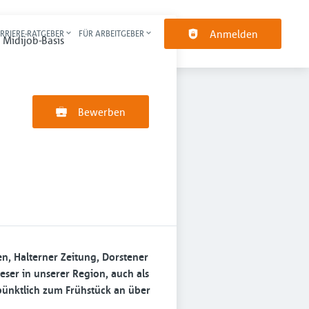
Anmelden
RRIERE-RATGEBER
FÜR ARBEITGEBER
pt-Navigation
 Midijob-Basis
Bewerben
en, Halterner Zeitung, Dorstener
ser in unserer Region, auch als
 pünktlich zum Frühstück an über