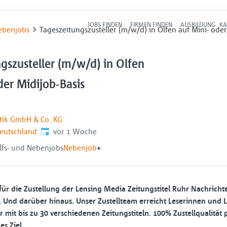
JOBS FINDEN
FIRMEN FINDEN
AUSBILDUNG
KA
Hau
Nebenjobs
Tageszeitungszusteller (m/w/d) in Olfen auf Mini- oder
gszusteller (m/w/d) in Olfen
der Midijob-Basis
stik GmbH & Co. KG
Veröffentlicht
:
Deutschland
vor 1 Woche
ilfs- und Nebenjobs
Nebenjob
+
für die Zustellung der Lensing Media Zeitungstitel Ruhr Nachricht
Und darüber hinaus. Unser Zustellteam erreicht Leserinnen und Le
mit bis zu 30 verschiedenen Zeitungstiteln. 100% Zustellqualität
es Ziel.