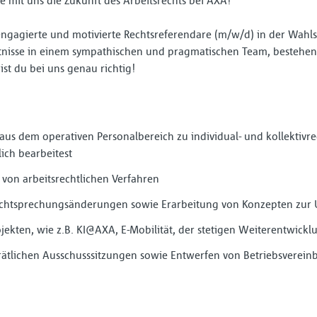
e mit uns die Zukunft des Arbeitsrechts bei AXA!
ngagierte und motivierte Rechtsreferendare (m/w/d) in der Wahl
ntnisse in einem sympathischen und pragmatischen Team, bestehend 
t du bei uns genau richtig!
s dem operativen Personalbereich zu individual- und kollektivr
ch bearbeitest
von arbeitsrechtlichen Verfahren
Rechtsprechungsänderungen sowie Erarbeitung von Konzepten zur
jekten, wie z.B. KI@AXA, E-Mobilität, der stetigen Weiterentwic
rätlichen Ausschusssitzungen sowie Entwerfen von Betriebsverein