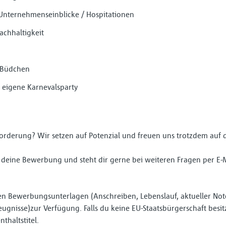
nternehmenseinblicke / Hospitationen
achhaltigkeit
s Büdchen
 eigene Karnevalsparty
nforderung? Wir setzen auf Potenzial und freuen uns trotzdem au
f deine Bewerbung und steht dir gerne bei weiteren Fragen per E-
igen Bewerbungsunterlagen (Anschreiben, Lebenslauf, aktueller No
ugnisse)zur Verfügung. Falls du keine EU-Staatsbürgerschaft besit
thaltstitel.