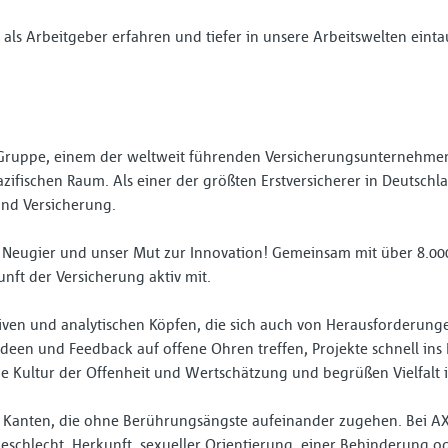
ls Arbeitgeber erfahren und tiefer in unsere Arbeitswelten einta
A Gruppe, einem der weltweit führenden Versicherungsunternehme
ifischen Raum. Als einer der größten Erstversicherer in Deutschl
nd Versicherung.
 Neugier und unser Mut zur Innovation! Gemeinsam mit über 8.000
nft der Versicherung aktiv mit.
iven und analytischen Köpfen, die sich auch von Herausforderungen
 Ideen und Feedback auf offene Ohren treffen, Projekte schnell 
ne Kultur der Offenheit und Wertschätzung und begrüßen Vielfalt i
 Kanten, die ohne Berührungsängste aufeinander zugehen. Bei A
chlecht, Herkunft, sexueller Orientierung, einer Behinderung od