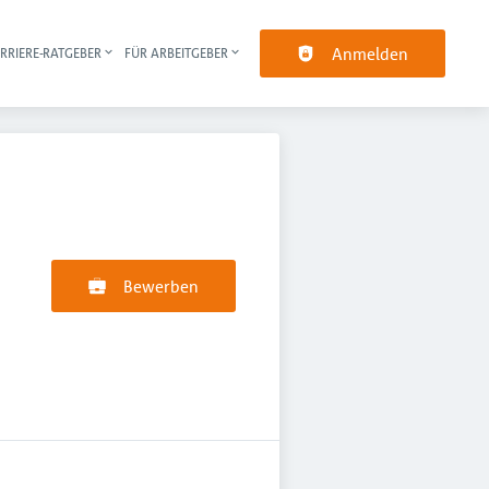
Anmelden
RRIERE-RATGEBER
FÜR ARBEITGEBER
pt-Navigation
Bewerben