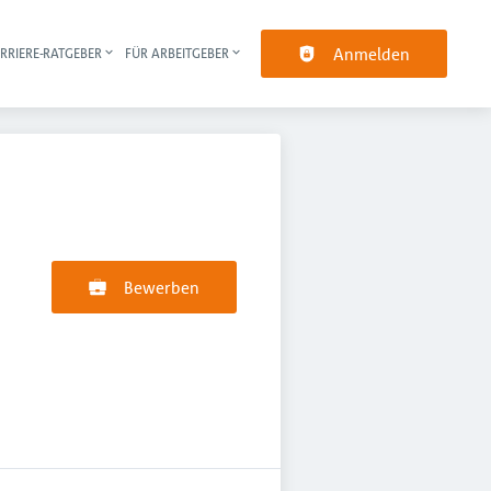
Anmelden
RRIERE-RATGEBER
FÜR ARBEITGEBER
pt-Navigation
Bewerben