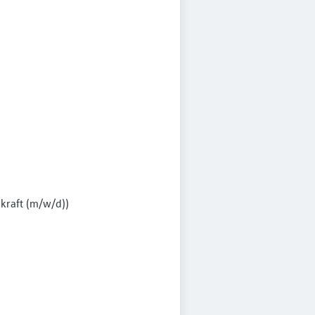
ft (m⁠/⁠w⁠/⁠d))