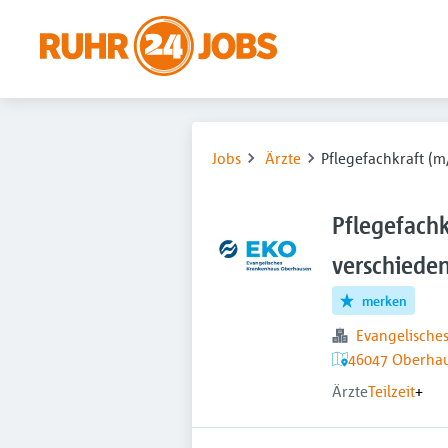
Jobs
Ärzte
Pflegefachkraft (m
Pflegefachk
verschiede
merken
Evangelisch
46047 Oberhau
Ärzte
Teilzeit
+