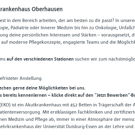
 Krankenhaus Oberhausen
est in dem Bereich arbeiten, der am besten zu dir passt? In unser
gie, Pädiatrie oder Innerer Medizin bis hin zu Onkologie, Unfallch
ilung deine persönlichen Interessen und Stärken – vorausgesetzt, 
 du auf moderne Pflegekonzepte, engagierte Teams und die Möglichke
eams
auf den verschiedenen Stationen
suchen wir zum nächstmöglic
befristeter Anstellung.
rechen gerne deine Möglichkeiten bei uns.
 bereits kennenlernen – klicke direkt auf den "Jetzt Bewerben"-B
KO) ist ein Akutkrankenhaus mit 452 Betten in Trägerschaft der A
tientenversorgung. Mit erstklassigen Fachkliniken und zertifizie
nen Medizin und Pflege ab, immer in einer Atmosphäre der men
ehrkrankenhaus der Universität Duisburg-Essen an der Lehre und