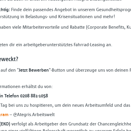
htig:
Finde dein passendes Angebot in unserem Gesundheitsprog
rstützung in Belastungs- und Krisensituationen und mehr!
aben viele Mitarbeitervorteile und Rabatte (Corporate Benefits, Kul
eten dir ein arbeitgeberunterstütztes Fahrrad-Leasing an.
eweckt?
 auf den "
Jetzt Bewerben
"-Button und überzeuge uns von deinen 
rmationen erhältst du von:
rin Telefon 0208 881-1058
n Tag bei uns zu hospitieren, um dein neues Arbeitsumfeld und da
gram
– @Ategris.Arbeitswelt
(EKO)
verfolgt als Arbeitgeber den Grundsatz der Chancengleichhei
ng einer vielfältigen Belegschaft wesentlich zu unserem Erfolg be