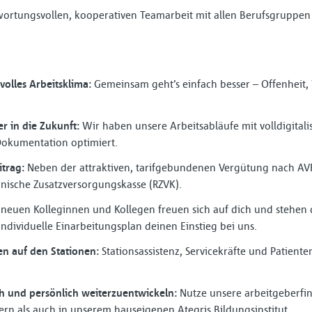
wortungsvollen, kooperativen Teamarbeit mit allen Berufsgruppen
volles Arbeitsklima:
Gemeinsam geht’s einfach besser – Offenheit,
er in die Zukunft:
Wir haben unsere Arbeitsabläufe mit volldigitali
 Dokumentation optimiert.
trag:
Neben der attraktiven, tarifgebundenen Vergütung nach AVR-
inische Zusatzversorgungskasse (RZVK).
neuen Kolleginnen und Kollegen freuen sich auf dich und stehen di
individuelle Einarbeitungsplan deinen Einstieg bei uns.
n auf den Stationen:
Stationsassistenz, Servicekräfte und Patient
ch und persönlich weiterzuentwickeln:
Nutze unsere arbeitgeberfin
rn als auch in unserem hauseigenen Ategris Bildungsinstitut.