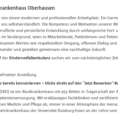
 Krankenhaus Oberhausen
n von einem modernen und professionellen Arbeitsplatz. Ein harm
uns selbstverständlich. Die Kompetenz und Motivation unserer M
 berufliche und persönliche Entwicklung durch umfangreiche Fort-
h im Vordergrund, seien es Mitarbeitende, Patientinnen und Patie
insamen Werten wie respektvollem Umgang, offenem Dialog und v
ander und gestalten gemeinsam eine nachhaltige Zukunft.
f der
Kindernotfallambulanz
suchen wir zum nächstmöglichen Zei
befristeter Anstellung.
 bereits kennenlernen – klicke direkt auf den "Jetzt Bewerben"-B
KO) ist ein Akutkrankenhaus mit 452 Betten in Trägerschaft der A
tientenversorgung. Mit erstklassigen Fachkliniken und zertifizie
nen Medizin und Pflege ab, immer in einer Atmosphäre der men
ehrkrankenhaus der Universität Duisburg-Essen an der Lehre und