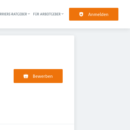
Anmelden
RRIERE-RATGEBER
FÜR ARBEITGEBER
pt-Navigation
Bewerben