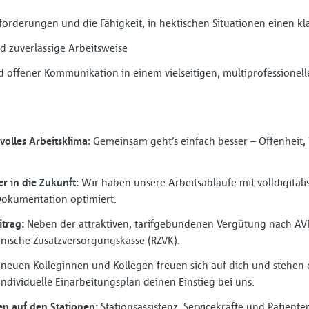
forderungen und die Fähigkeit, in hektischen Situationen einen k
nd zuverlässige Arbeitsweise
 offener Kommunikation in einem vielseitigen, multiprofessionel
volles Arbeitsklima:
Gemeinsam geht’s einfach besser – Offenheit,
er in die Zukunft:
Wir haben unsere Arbeitsabläufe mit volldigitali
 Dokumentation optimiert.
trag:
Neben der attraktiven, tarifgebundenen Vergütung nach AVR-
inische Zusatzversorgungskasse (RZVK).
neuen Kolleginnen und Kollegen freuen sich auf dich und stehen di
individuelle Einarbeitungsplan deinen Einstieg bei uns.
n auf den Stationen:
Stationsassistenz, Servicekräfte und Patient