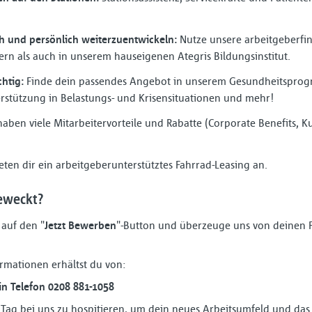
ch und persönlich weiterzuentwickeln:
Nutze unsere arbeitgeberfin
rn als auch in unserem hauseigenen Ategris Bildungsinstitut.
htig:
Finde dein passendes Angebot in unserem Gesundheitsprog
rstützung in Belastungs- und Krisensituationen und mehr!
aben viele Mitarbeitervorteile und Rabatte (Corporate Benefits, Kul
ten dir ein arbeitgeberunterstütztes Fahrrad-Leasing an.
eweckt?
 auf den "
Jetzt Bewerben
"-Button und überzeuge uns von deinen 
rmationen erhältst du von:
rin Telefon 0208 881-1058
n Tag bei uns zu hospitieren, um dein neues Arbeitsumfeld und da