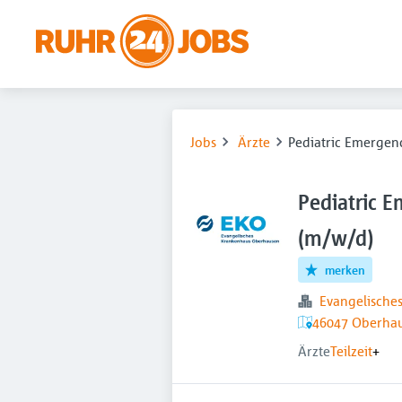
Jobs
Ärzte
Pediatric Emergen
Pediatric E
(m/w/d)
merken
Evangelisch
46047 Oberhau
Ärzte
Teilzeit
+