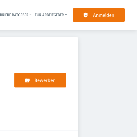
Anmelden
RRIERE-RATGEBER
FÜR ARBEITGEBER
pt-Navigation
Bewerben