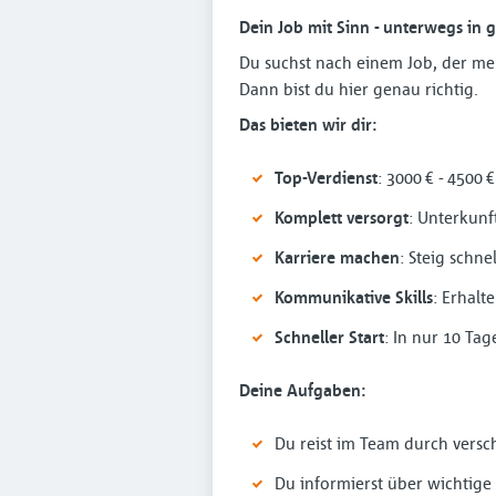
Dein Job mit Sinn - unterwegs in 
Du suchst nach einem Job, der me
Dann bist du hier genau richtig.
Das bieten wir dir:
Top-Verdienst
: 3000 € - 4500 
Komplett versorgt
: Unterkun
Karriere machen
: Steig schn
Kommunikative Skills
: Erhalt
Schneller Start
: In nur 10 Ta
Deine Aufgaben:
Du reist im Team durch versc
Du informierst über wichtig