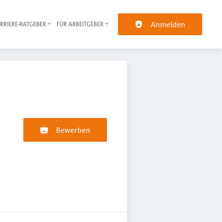
Anmelden
RRIERE-RATGEBER
FÜR ARBEITGEBER
pt-Navigation
Bewerben