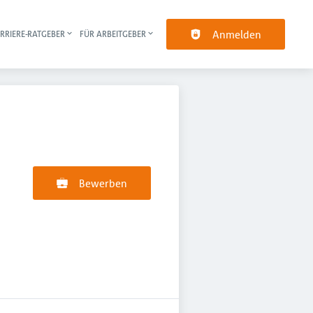
Anmelden
RRIERE-RATGEBER
FÜR ARBEITGEBER
pt-Navigation
Bewerben