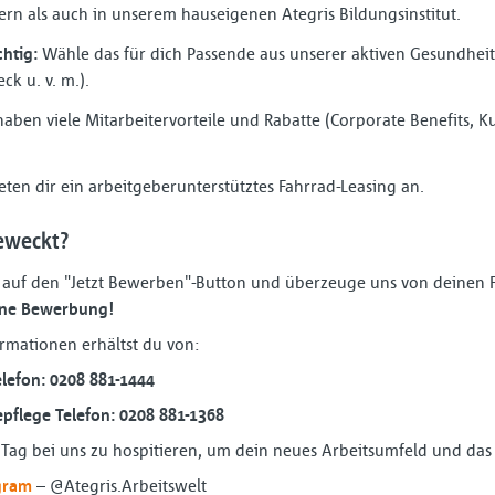
rn als auch in unserem hauseigenen Ategris Bildungsinstitut.
htig:
Wähle das für dich Passende aus unserer aktiven Gesundheit
k u. v. m.).
aben viele Mitarbeitervorteile und Rabatte (Corporate Benefits, Kul
ten dir ein arbeitgeberunterstütztes Fahrrad-Leasing an.
eweckt?
kt auf den "Jetzt Bewerben"-Button und überzeuge uns von deinen 
eine Bewerbung!
rmationen erhältst du von:
lefon: 0208 881-1444
pflege Telefon: 0208 881-1368
n Tag bei uns zu hospitieren, um dein neues Arbeitsumfeld und da
gram
– @Ategris.Arbeitswelt