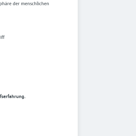
phäre der menschlichen
iff
ufserfahrung.