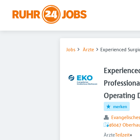
Jobs
Ärzte
Experienced Surgi
Experienced
Professiona
Operating 
merken
Evangelisch
46047 Oberhau
Ärzte
Teilzeit
+