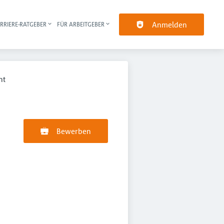
Anmelden
RRIERE-RATGEBER
FÜR ARBEITGEBER
pt-Navigation
nt
Bewerben