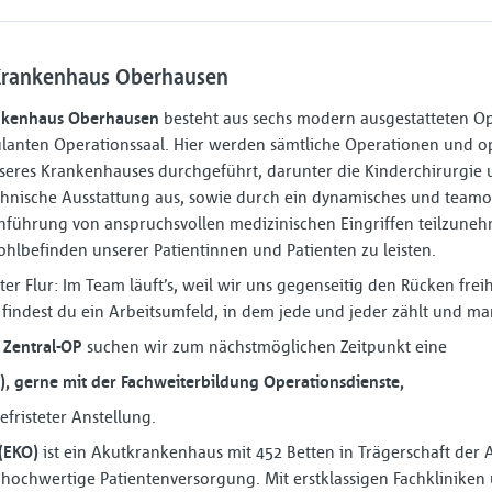
 Krankenhaus Oberhausen
ankenhaus Oberhausen
besteht aus sechs modern ausgestatteten Op
nten Operationssaal. Hier werden sämtliche Operationen und ope
seres Krankenhauses durchgeführt, darunter die Kinderchirurgie 
chnische Ausstattung aus, sowie durch ein dynamisches und teamor
rchführung von anspruchsvollen medizinischen Eingriffen teilzun
hlbefinden unserer Patientinnen und Patienten zu leisten.
iter Flur: Im Team läuft’s, weil wir uns gegenseitig den Rücken frei
 findest du ein Arbeitsumfeld, in dem jede und jeder zählt und ma
m
Zentral-OP
suchen wir zum nächstmöglichen Zeitpunkt eine
⁠d), gerne mit der Fachweiterbildung Operationsdienste,
befristeter Anstellung.
(EKO)
ist ein Akutkrankenhaus mit 452 Betten in Trägerschaft der 
hochwertige Patientenversorgung. Mit erstklassigen Fachkliniken u