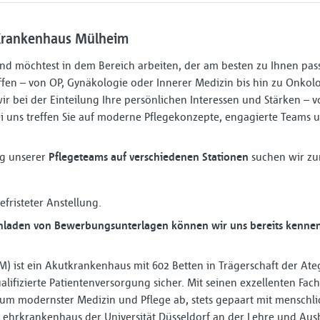
 Krankenhaus Mülheim
⁠d) und möchtest in dem Bereich arbeiten, der am besten zu Ihnen p
ffen – von OP, Gynäkologie oder Innerer Medizin bis hin zu Onkolo
ir bei der Einteilung Ihre persönlichen Interessen und Stärken – vo
i uns treffen Sie auf moderne Pflegekonzepte, engagierte Teams u
ng unserer
Pflegeteams auf verschiedenen Stationen
suchen wir zu
befristeter Anstellung.
laden von Bewerbungsunterlagen können wir uns bereits kennenle
 ist ein Akutkrankenhaus mit 602 Betten in Trägerschaft der Ateg
alifizierte Patientenversorgung sicher. Mit seinen exzellenten Fac
um modernster Medizin und Pflege ab, stets gepaart mit mensch
ehrkrankenhaus der Universität Düsseldorf an der Lehre und Au