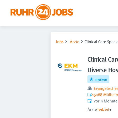
Jobs
Ärzte
Clinical Care Speci
Clinical Car
Diverse Hos
merken
Evangelische
45468 Mülheim
Veröffentlicht
:
vor 9 Monate
Ärzte
Teilzeit
+