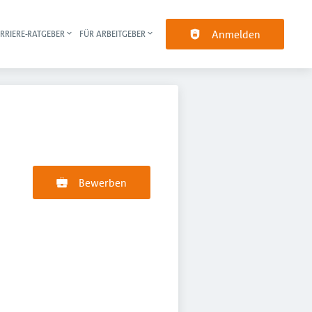
Anmelden
RRIERE-RATGEBER
FÜR ARBEITGEBER
pt-Navigation
Bewerben