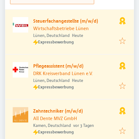
Steuerfachangestellte (m/w/d)
Wirtschaftsbetriebe Lünen
Veröffentlicht
:
Lünen, Deutschland
Heute
Expressbewerbung
Pflegeassistent (m/w/d)
DRK Kreisverband Lünen e.V.
Veröffentlicht
:
Lünen, Deutschland
Heute
Expressbewerbung
Zahntechniker (m/w/d)
All Dente MVZ GmbH
Veröffentlicht
:
Kamen, Deutschland
vor 3 Tagen
Expressbewerbung