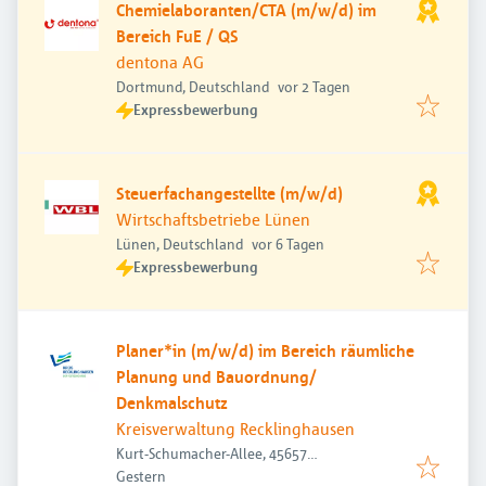
Chemielaboranten/CTA (m/w/d) im
Bereich FuE / QS
dentona AG
Veröffentlicht
:
Dortmund, Deutschland
vor 2 Tagen
Expressbewerbung
Steuerfachangestellte (m/w/d)
Wirtschaftsbetriebe Lünen
Veröffentlicht
:
Lünen, Deutschland
vor 6 Tagen
Expressbewerbung
Planer*in (m/w/d) im Bereich räumliche
Planung und Bauordnung/
Denkmalschutz
Kreisverwaltung Recklinghausen
Kurt-Schumacher-Allee, 45657
Veröffentlicht
:
Recklinghausen, Deutschland
Gestern