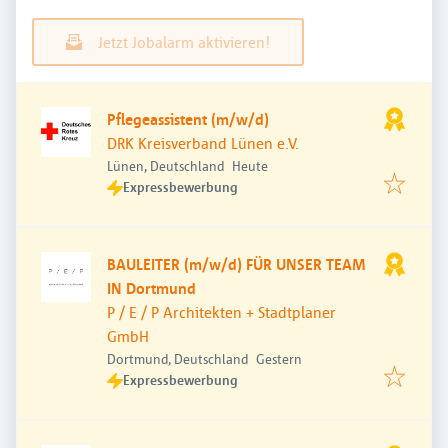
Jetzt Jobalarm aktivieren!
Pflegeassistent (m/w/d)
DRK Kreisverband Lünen e.V.
Veröffentlicht
:
Lünen, Deutschland
Heute
Expressbewerbung
BAULEITER (m/w/d) FÜR UNSER TEAM
IN Dortmund
P / E / P Architekten + Stadtplaner
GmbH
Veröffentlicht
:
Dortmund, Deutschland
Gestern
Expressbewerbung