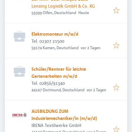
Lensing Logistik GmbH & Co. KG
Veröffentlicht
:
59399 Olfen, Deutschland
Heute
Elektromonteur m/w/d
Tel. 02307 21500
Veröffentlicht
:
59174 Kamen, Deutschland
vor 2 Tagen
Schüler/Rentner für leichte
Gartenarbeiten m/w/d
Tel. 02856/91340
Veröffentlicht
:
44147 Dortmund, Deutschland
vor 2 Tagen
AUSBILDUNG ZUM
Industriemechaniker/in (m/w/d)
IBENA Textilwerke GmbH
Veröffentlicht
:
44147 Dortmund, Deutschland
vor 2 Tagen