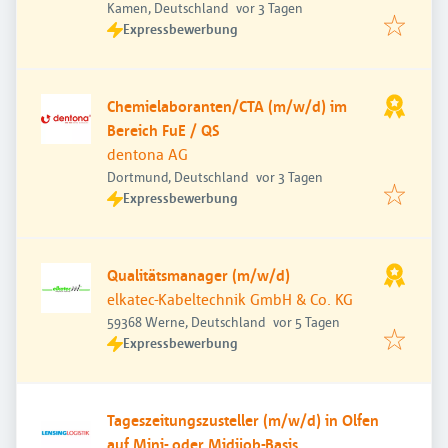
Veröffentlicht
:
Kamen, Deutschland
vor 3 Tagen
Expressbewerbung
Chemielaboranten/CTA (m/w/d) im
Bereich FuE / QS
dentona AG
Veröffentlicht
:
Dortmund, Deutschland
vor 3 Tagen
Expressbewerbung
Qualitätsmanager (m/w/d)
elkatec-Kabeltechnik GmbH & Co. KG
Veröffentlicht
:
59368 Werne, Deutschland
vor 5 Tagen
Expressbewerbung
Tageszeitungszusteller (m/w/d) in Olfen
auf Mini- oder Midijob-Basis