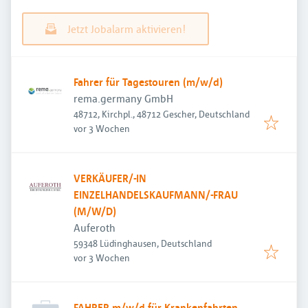
Jetzt Jobalarm aktivieren!
Fahrer für Tagestouren (m/w/d)
rema.germany GmbH
48712, Kirchpl., 48712 Gescher, Deutschland
Veröffentlicht
:
vor 3 Wochen
VERKÄUFER/-IN
EINZELHANDELSKAUFMANN/-FRAU
(M/W/D)
Auferoth
59348 Lüdinghausen, Deutschland
Veröffentlicht
:
vor 3 Wochen
FAHRER m/w/d für Krankenfahrten,