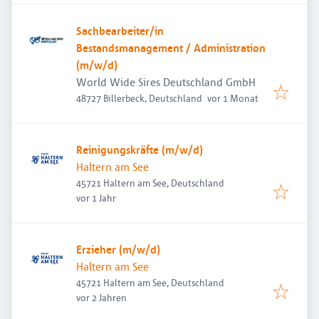
Sachbearbeiter/in
Bestandsmanagement / Administration
(m/w/d)
World Wide Sires Deutschland GmbH
Veröffentlicht
:
48727 Billerbeck, Deutschland
vor 1 Monat
Reinigungskräfte (m/w/d)
Haltern am See
45721 Haltern am See, Deutschland
Veröffentlicht
:
vor 1 Jahr
Erzieher (m/w/d)
Haltern am See
45721 Haltern am See, Deutschland
Veröffentlicht
:
vor 2 Jahren