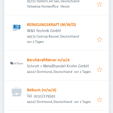
45721 Haltern am See, Deutschland
Veröffentlicht
:
Teilweise Homeoffice
Heute
REINIGUNGSKRAFT (M/W/D)
W&S Technik GmbH
44575 Castrop-Rauxel, Deutschland
Veröffentlicht
:
vor 2 Tagen
Berufskraftfahrer m/w/d
Schrott + Metallhandel Krohn GmbH
Veröffentlicht
:
44147 Dortmund, Deutschland
vor 2 Tagen
Beikoch (m/w/d)
Tel. 0231/279591
Veröffentlicht
:
44147 Dortmund, Deutschland
vor 2 Tagen