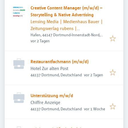
Creative Content Manager (m/w/d) –
Storytelling & Native Advertising
Lensing Media | Medienhaus Bauer |
Zeitungsverlag rubens |
temmingmedia
Hafen, 44147 Dortmund-Innenstadt-Nord,
Veröffentlicht
:
Deutschland
vor 2 Tagen
Restaurantfachmann (m/w/d)
Hotel Zur alten Post
Veröffentlicht
:
44137 Dortmund, Deutschland
vor 2 Tagen
Unterstützung m/w/d
Chiffre Anzeige
Veröffentlicht
:
44137 Dortmund, Deutschland
vor 1 Woche