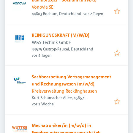
Vonovia SE
Veröffentlicht
:
44803 Bochum, Deutschland
vor 2 Tagen
REINIGUNGSKRAFT (M/W/D)
W&S Technik GmbH
44575 Castrop-Rauxel, Deutschland
Veröffentlicht
:
vor 4 Tagen
Sachbearbeitung Vertragsmanagement
und Rechnungswesen (m/w/d)
Kreisverwaltung Recklinghausen
Kurt-Schumacher-Allee, 45657
Veröffentlicht
:
Recklinghausen, Deutschland
vor 1 Woche
Mechatroniker/in (m/w/d) in
Familienunternehmen gesucht (ab