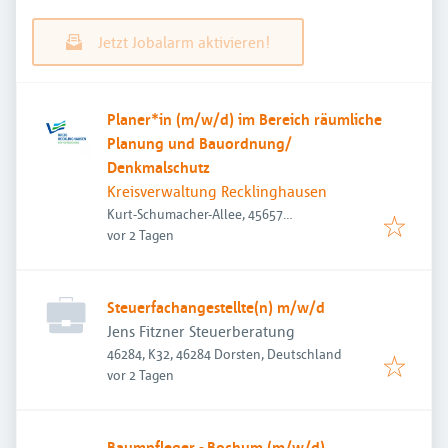
Jetzt Jobalarm aktivieren!
Planer*in (m/w/d) im Bereich räumliche
Planung und Bauordnung/
Denkmalschutz
Kreisverwaltung Recklinghausen
Kurt-Schumacher-Allee, 45657
Veröffentlicht
:
Recklinghausen, Deutschland
vor 2 Tagen
Steuerfachangestellte(n) m/w/d
Jens Fitzner Steuerberatung
46284, K32, 46284 Dorsten, Deutschland
Veröffentlicht
:
vor 2 Tagen
Baumpfleger - Bochum (m/w/d)