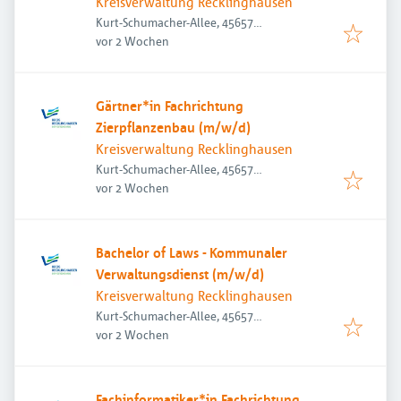
Kreisverwaltung Recklinghausen
Kurt-Schumacher-Allee, 45657
Veröffentlicht
:
Recklinghausen, Deutschland
vor 2 Wochen
Gärtner*in Fachrichtung
Zierpflanzenbau (m/w/d)
Kreisverwaltung Recklinghausen
Kurt-Schumacher-Allee, 45657
Veröffentlicht
:
Recklinghausen, Deutschland
vor 2 Wochen
Bachelor of Laws - Kommunaler
Verwaltungsdienst (m/w/d)
Kreisverwaltung Recklinghausen
Kurt-Schumacher-Allee, 45657
Veröffentlicht
:
Recklinghausen, Deutschland
vor 2 Wochen
Fachinformatiker*in Fachrichtung