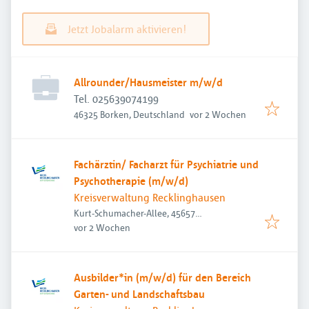
Jetzt Jobalarm aktivieren!
Allrounder/Hausmeister m/w/d
Tel. 025639074199
Veröffentlicht
:
46325 Borken, Deutschland
vor 2 Wochen
Fachärztin/ Facharzt für Psychiatrie und
Psychotherapie (m/w/d)
Kreisverwaltung Recklinghausen
Kurt-Schumacher-Allee, 45657
Veröffentlicht
:
Recklinghausen, Deutschland
vor 2 Wochen
Ausbilder*in (m/w/d) für den Bereich
Garten- und Landschaftsbau