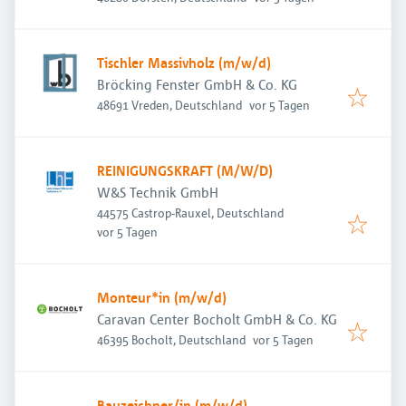
Tischler Massivholz (m/w/d)
Bröcking Fenster GmbH & Co. KG
Veröffentlicht
:
48691 Vreden, Deutschland
vor 5 Tagen
REINIGUNGSKRAFT (M/W/D)
W&S Technik GmbH
44575 Castrop-Rauxel, Deutschland
Veröffentlicht
:
vor 5 Tagen
Monteur*in (m/w/d)
Caravan Center Bocholt GmbH & Co. KG
Veröffentlicht
:
46395 Bocholt, Deutschland
vor 5 Tagen
Bauzeichner/in (m/w/d)