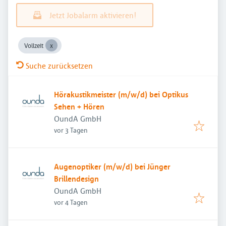
Jetzt Jobalarm aktivieren!
Vollzeit
Suche zurücksetzen
Hörakustikmeister (m/w/d) bei Optikus
Sehen + Hören
OundA GmbH
Veröffentlicht
:
vor 3 Tagen
Augenoptiker (m/w/d) bei Jünger
Brillendesign
OundA GmbH
Veröffentlicht
:
vor 4 Tagen