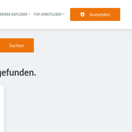
Anmelden
RRIERE-RATGEBER
FÜR ARBEITGEBER
pt-Navigation
Suchen
gefunden.