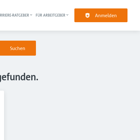
Anmelden
RRIERE-RATGEBER
FÜR ARBEITGEBER
pt-Navigation
Suchen
gefunden.