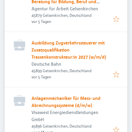
Beratung für Bildung, Beruf und
Beschäftigung
Agentur für Arbeit Gelsenkirchen
45879 Gelsenkirchen, Deutschland
Veröffentlicht
:
vor 5 Tagen
Ausbildung Zugverkehrssteuerer mit
Zusatzqualifikation
Trassenkonstrukteur:in 2027 (w/m/d)
Deutsche Bahn
45899 Gelsenkirchen, Deutschland
Veröffentlicht
:
vor 5 Tagen
Anlagenmechaniker für Mess- und
Abrechnungssysteme (d/m/w)
Vivawest Energiedienstleistungen
GmbH
45896 Gelsenkirchen, Deutschland
Veröffentlicht
: