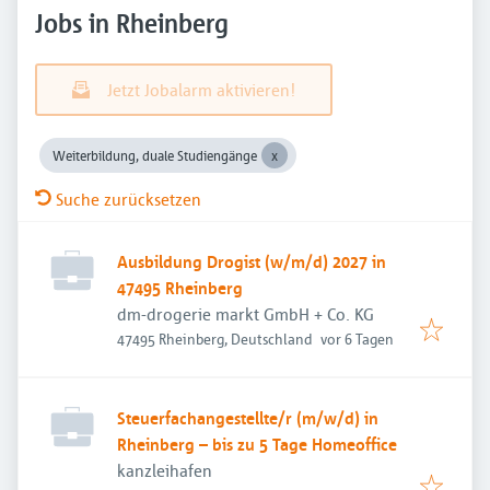
Jobs in Rheinberg
Jetzt Jobalarm aktivieren!
Weiterbildung, duale Studiengänge
Suche zurücksetzen
Ausbildung Drogist (w/m/d) 2027 in
47495 Rheinberg
dm-drogerie markt GmbH + Co. KG
Veröffentlicht
:
47495 Rheinberg, Deutschland
vor 6 Tagen
Steuerfachangestellte/r (m/w/d) in
Rheinberg – bis zu 5 Tage Homeoffice
kanzleihafen