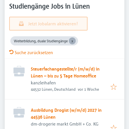
Studiengänge Jobs in Lünen
Jetzt Jobalarm aktivieren!
Weiterbildung, duale Studiengänge
Suche zurücksetzen
Steuerfachangestellte/r (m/w/d) in
Lünen – bis zu 5 Tage Homeoffice
kanzleihafen
Veröffentlicht
:
44532 Lünen, Deutschland
vor 1 Woche
Ausbildung Drogist (w/m/d) 2027 in
44536 Lünen
dm-drogerie markt GmbH + Co. KG