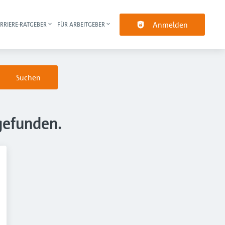
Anmelden
RRIERE-RATGEBER
FÜR ARBEITGEBER
pt-Navigation
Suchen
gefunden.