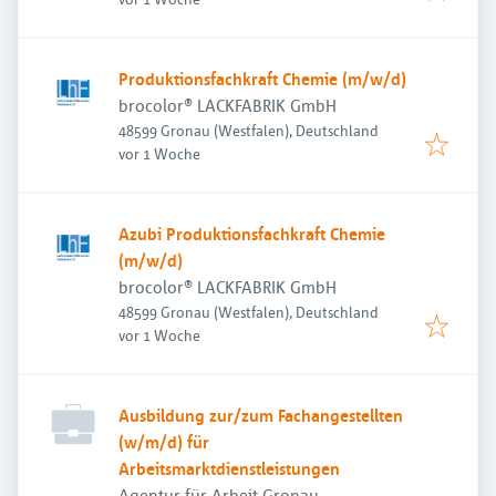
Produktionsfachkraft Chemie (m/w/d)
brocolor® LACKFABRIK GmbH
48599 Gronau (Westfalen), Deutschland
Veröffentlicht
:
vor 1 Woche
Azubi Produktionsfachkraft Chemie
(m/w/d)
brocolor® LACKFABRIK GmbH
48599 Gronau (Westfalen), Deutschland
Veröffentlicht
:
vor 1 Woche
Ausbildung zur/zum Fachangestellten
(w/m/d) für
Arbeitsmarktdienstleistungen
Agentur für Arbeit Gronau