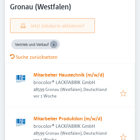
Gronau (Westfalen)
Jetzt Jobalarm aktivieren!
Vertrieb und Verkauf
Suche zurücksetzen
Mitarbeiter Haustechnik (m/w/d)
brocolor® LACKFABRIK GmbH
48599 Gronau (Westfalen), Deutschland
Veröffentlicht
:
vor 1 Woche
Mitarbeiter Produktion (m/w/d)
brocolor® LACKFABRIK GmbH
48599 Gronau (Westfalen), Deutschland
Veröffentlicht
:
vor 1 Woche