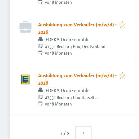
Veröffentlicht
:
vor 8 Monaten
Ausbildung zum Verkäufer (m/w/d) -
2026
EDEKA Drunkemühle
47551 Bedburg-Hau, Deutschland
Veröffentlicht
:
vor 8 Monaten
Ausbildung zum Verkäufer (m/w/d) -
2026
EDEKA Drunkemühle
47551 Bedburg-Hau-Hasselt,
Veröffentlicht
:
Deutschland
vor 8 Monaten
1
/
2