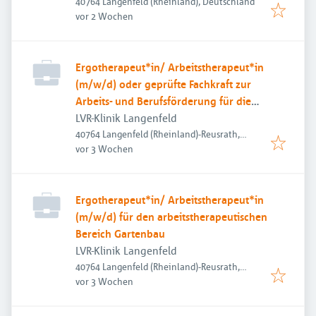
40764 Langenfeld (Rheinland), Deutschland
Veröffentlicht
:
vor 2 Wochen
Ergotherapeut*in/ Arbeitstherapeut*in
(m/w/d) oder geprüfte Fachkraft zur
Arbeits- und Berufsförderung für die
Arbeitstherapie in unserer
LVR-Klinik Langenfeld
Fahrradwerkstatt
40764 Langenfeld (Rheinland)-Reusrath,
Veröffentlicht
:
Deutschland
vor 3 Wochen
Ergotherapeut*in/ Arbeitstherapeut*in
(m/w/d) für den arbeitstherapeutischen
Bereich Gartenbau
LVR-Klinik Langenfeld
40764 Langenfeld (Rheinland)-Reusrath,
Veröffentlicht
:
Deutschland
vor 3 Wochen