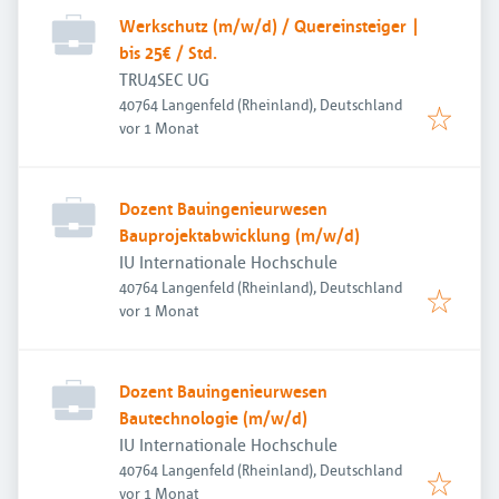
Werkschutz (m/w/d) / Quereinsteiger |
bis 25€ / Std.
TRU4SEC UG
40764 Langenfeld (Rheinland), Deutschland
Veröffentlicht
:
vor 1 Monat
Dozent Bauingenieurwesen
Bauprojektabwicklung (m/w/d)
IU Internationale Hochschule
40764 Langenfeld (Rheinland), Deutschland
Veröffentlicht
:
vor 1 Monat
Dozent Bauingenieurwesen
Bautechnologie (m/w/d)
IU Internationale Hochschule
40764 Langenfeld (Rheinland), Deutschland
Veröffentlicht
:
vor 1 Monat