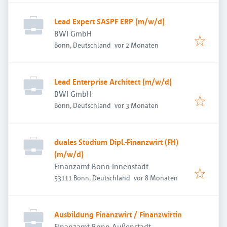
Lead Expert SASPF ERP (m/w/d)
BWI GmbH
Veröffentlicht
:
Bonn, Deutschland
vor 2 Monaten
Lead Enterprise Architect (m/w/d)
BWI GmbH
Veröffentlicht
:
Bonn, Deutschland
vor 3 Monaten
duales Studium Dipl.-Finanzwirt (FH)
(m/w/d)
Finanzamt Bonn-Innenstadt
Veröffentlicht
:
53111 Bonn, Deutschland
vor 8 Monaten
Ausbildung Finanzwirt / Finanzwirtin
Finanzamt Bonn-Außenstadt