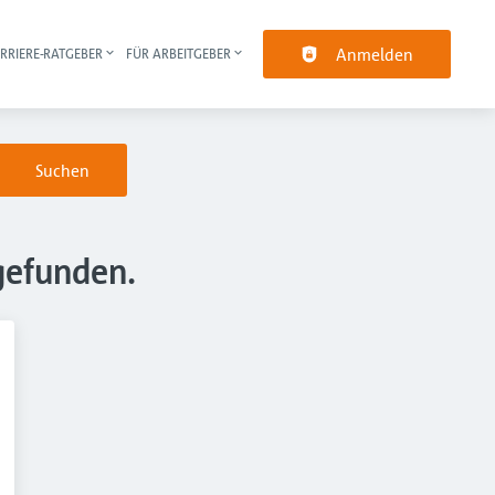
Anmelden
RRIERE-RATGEBER
FÜR ARBEITGEBER
pt-Navigation
Suchen
gefunden.