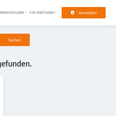
Anmelden
RRIERE-RATGEBER
FÜR ARBEITGEBER
pt-Navigation
Suchen
gefunden.