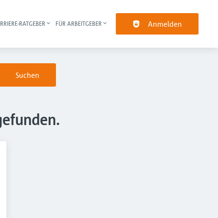
Anmelden
RRIERE-RATGEBER
FÜR ARBEITGEBER
pt-Navigation
Suchen
gefunden.