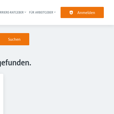
Anmelden
RRIERE-RATGEBER
FÜR ARBEITGEBER
pt-Navigation
Suchen
gefunden.