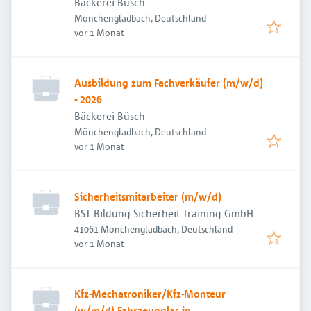
Bäckerei Büsch
Mönchengladbach, Deutschland
Veröffentlicht
:
vor 1 Monat
Ausbildung zum Fachverkäufer (m/w/d)
- 2026
Bäckerei Büsch
Mönchengladbach, Deutschland
Veröffentlicht
:
vor 1 Monat
Sicherheitsmitarbeiter (m/w/d)
BST Bildung Sicherheit Training GmbH
41061 Mönchengladbach, Deutschland
Veröffentlicht
:
vor 1 Monat
Kfz-Mechatroniker/Kfz-Monteur
(w/m/d) Fahrzeugglas in