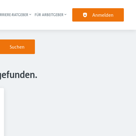
Anmelden
RRIERE-RATGEBER
FÜR ARBEITGEBER
pt-Navigation
Suchen
gefunden.