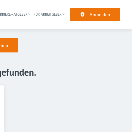
Anmelden
RRIERE-RATGEBER
FÜR ARBEITGEBER
pt-Navigation
chen
gefunden.