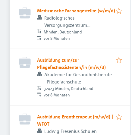
Medizinische Fachangestellte (w/m/d)
Radiologisches
Versorgungszentrum
Minden, Deutschland
Ostwestfalen eGbR
Veröffentlicht
:
vor 8 Monaten
Ausbildung zum/zur
Pflegefachassistenten/in (m/w/d)
Akademie für Gesundheitsberufe
- Pflegefachschule
32423 Minden, Deutschland
Veröffentlicht
:
vor 8 Monaten
Ausbildung Ergotherapeut (m/w/d) |
WFOT
Ludwig Fresenius Schulen