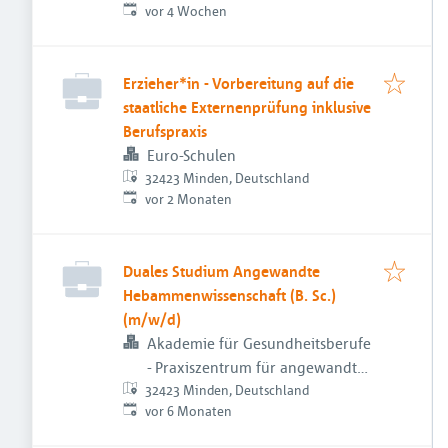
Veröffentlicht
:
vor 4 Wochen
Erzieher*in - Vorbereitung auf die
staatliche Externenprüfung inklusive
Berufspraxis
Euro-Schulen
32423 Minden, Deutschland
Veröffentlicht
:
vor 2 Monaten
Duales Studium Angewandte
Hebammenwissenschaft (B. Sc.)
(m/w/d)
Akademie für Gesundheitsberufe
- Praxiszentrum für angewandte
32423 Minden, Deutschland
Hebammenwissenschaft
Veröffentlicht
:
vor 6 Monaten