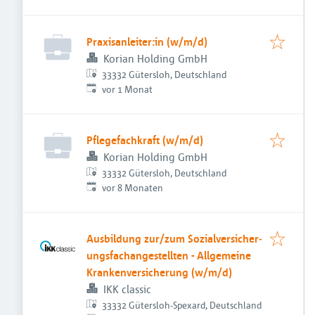
Praxisanleiter:in (w/m/d)
Korian Holding GmbH
33332 Gütersloh, Deutschland
Veröffentlicht
:
vor 1 Monat
Pflegefachkraft (w/m/d)
Korian Holding GmbH
33332 Gütersloh, Deutschland
Veröffentlicht
:
vor 8 Monaten
Aus­bild­ung zur/zum Sozial­versicher­
ungs­fach­angestellten­ - All­gemeine
Kranken­versicher­ung (w/m/d)
IKK classic
33332 Gütersloh-Spexard, Deutschland