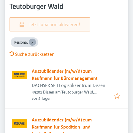
Teutoburger Wald
Jetzt Jobalarm aktivieren!
Personal
Suche zurücksetzen
Auszubildender (m/w/d) zum
Kaufmann für Büromanagement
DACHSER SE I Logistikzentrum Dissen
49201 Dissen am Teutoburger Wald,
Veröffentlicht
:
Deutschland
vor 4 Tagen
Auszubildender (m/w/d) zum
Kaufmann für Spedition- und