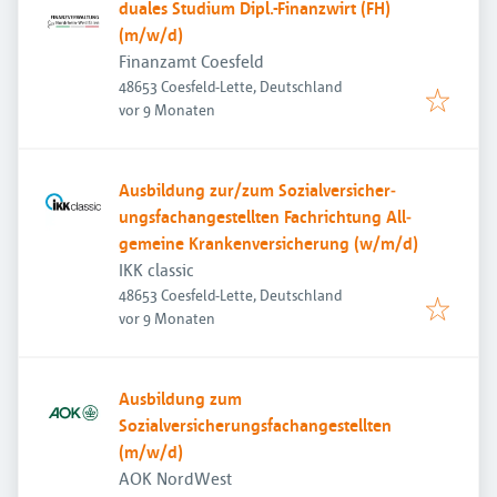
duales Studium Dipl.-Finanzwirt (FH)
(m/w/d)
Finanzamt Coesfeld
48653 Coesfeld-Lette, Deutschland
Veröffentlicht
:
vor 9 Monaten
Aus­bild­ung zur/zum Sozial­versicher­
ungs­fach­angestellten­ Fach­richtung All­
gemeine Kranken­versicher­ung (w/m/d)
IKK classic
48653 Coesfeld-Lette, Deutschland
Veröffentlicht
:
vor 9 Monaten
Ausbildung zum
Sozialversicherungsfachangestellten
(m/w/d)
AOK NordWest