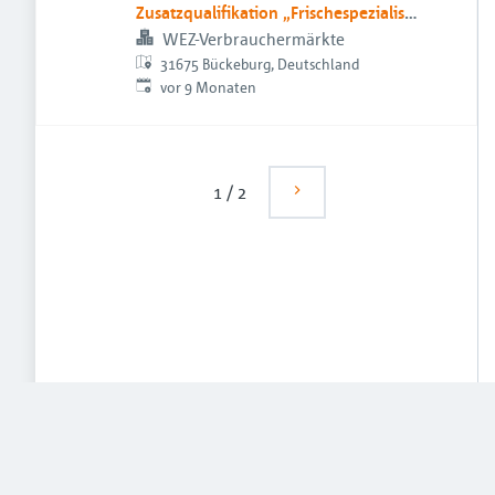
Zusatzqualifikation „Frischespezialist
(IHK)“ 2026
WEZ-Verbrauchermärkte
31675 Bückeburg, Deutschland
Veröffentlicht
:
vor 9 Monaten
1
/
2