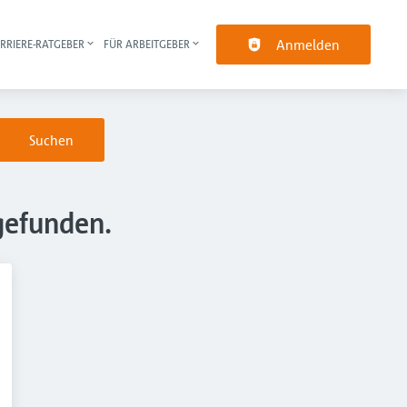
Anmelden
RRIERE-RATGEBER
FÜR ARBEITGEBER
pt-Navigation
Suchen
gefunden.