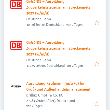
Girls@DB – Ausbildung
Zugverkehrssteuer:in am Streckennetz
2027 (w/m/d)
Deutsche Bahn
Veröffentlicht
:
30926 Seelze, Deutschland
vor 2 Tagen
Girls@DB – Ausbildung
Zugverkehrssteuer:in am Streckennetz
2027 (w/m/d)
Deutsche Bahn
Veröffentlicht
:
31275 Lehrte, Deutschland
vor 2 Tagen
Ausbildung Kaufmann (m/w/d) für
Groß- und Außenhandelsmanagement
Brillux GmbH & Co. KG
27283 Verden (Aller), Deutschland
Veröffentlicht
:
vor 2 Tagen